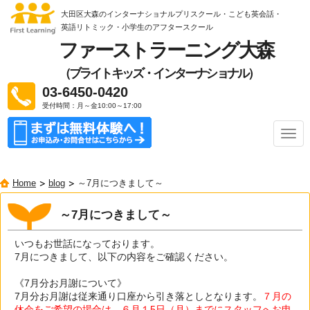
大田区大森のインターナショナルプリスクール・こども英会話・
英語リトミック
・小学生のアフタースクール
ファーストラーニング大森
（ブライトキッズ・インターナショナル）
03-6450-0420
受付時間：月～金10:00～17:00
ナ
ビ
ゲ
ー
Home
blog
～7月につきまして～
シ
ョ
ン
～7月につきまして～
いつもお世話になっております。
7月につきまして、以下の内容をご確認ください。
《7月分お月謝について》
7月分お月謝は従来通り口座から引き落としとなります。
７月の
休会をご希望の場合は、６月１5日（月）までにスタッフへお申