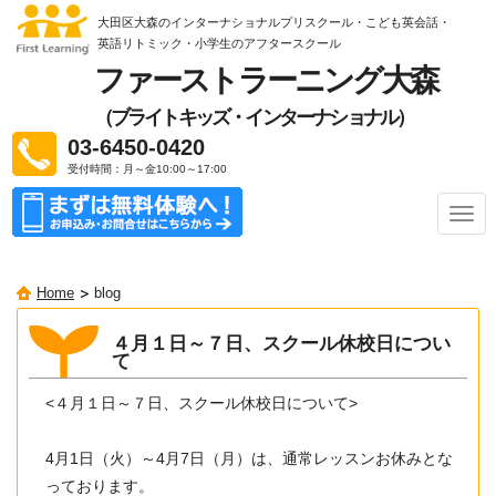
大田区大森のインターナショナルプリスクール・こども英会話・
英語リトミック
・小学生のアフタースクール
ファーストラーニング大森
（ブライトキッズ・インターナショナル）
03-6450-0420
受付時間：月～金10:00～17:00
ナ
ビ
ゲ
ー
Home
blog
シ
ョ
ン
４月１日～７日、スクール休校日につい
て
<４月１日～７日、スクール休校日について>
4
月
1
日（
火
）～
4
月
7
日（
月
）は
、通常レッスン
お休みとな
っております。