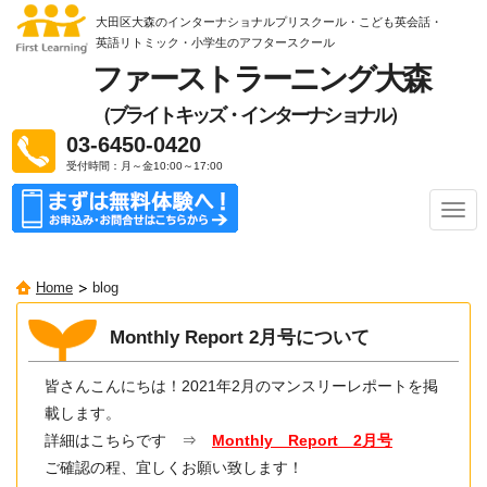
大田区大森のインターナショナルプリスクール・こども英会話・
英語リトミック
・小学生のアフタースクール
ファーストラーニング大森
（ブライトキッズ・インターナショナル）
03-6450-0420
受付時間：月～金10:00～17:00
ナ
ビ
ゲ
ー
Home
blog
シ
ョ
ン
Monthly Report 2月号について
皆さんこんにちは！2021年2月のマンスリーレポートを掲
載します。
詳細はこちらです ⇒
Monthly Report 2
月号
ご確認の程、宜しくお願い致します！