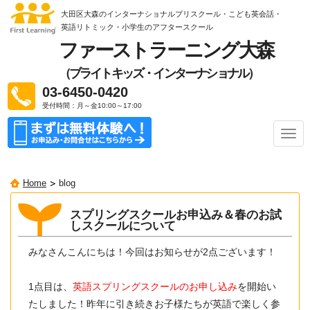
大田区大森のインターナショナルプリスクール・こども英会話・
英語リトミック
・小学生のアフタースクール
ファーストラーニング大森
（ブライトキッズ・インターナショナル）
03-6450-0420
受付時間：月～金10:00～17:00
ナ
ビ
ゲ
ー
Home
blog
シ
ョ
ン
スプリングスクールお申込み＆春のお試
しスクールについて
みなさんこんにちは！今回はお知らせが2点ございます！
1点目は、
英語スプリングスクールのお申し込み
を開始い
たしました！昨年に引き続きお子様たちが英語で楽しく参