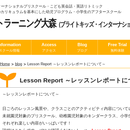
ターナショナルプリスクール・こども英会話・英語リトミック
.1のカリキュラムを基本にした幼児プログラム
・小学生のアフタースクール
トラーニング大森
（ブライトキッズ・インターナシ
nformation
Access
Blog
Free Trial
スクール情報
アクセス
ブログ
無料体験
Home
blog
Lesson Report ～レッスンレポートについて～
Lesson Report ～レッスンレポート
～レッスンレポートについて～
日ごろのレッスン風景や、クラスごとのアクティビティ内容について
未就園児対象のプリスクール、幼稚園児対象のキンダークラス、小学
それぞれ楽しい内容がいっぱいです！