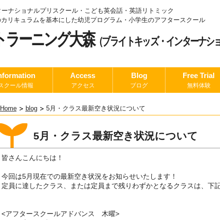
ターナショナルプリスクール・こども英会話・英語リトミック
.1のカリキュラムを基本にした幼児プログラム
・小学生のアフタースクール
トラーニング大森
（ブライトキッズ・インターナシ
nformation
Access
Blog
Free Trial
スクール情報
アクセス
ブログ
無料体験
Home
blog
5月・クラス最新空き状況について
5月・クラス最新空き状況について
皆さんこんにちは！
今回は5月現在での最新空き状況をお知らせいたします！
定員に達したクラス、または定員まで残りわずかとなるクラスは、下
<アフタースクールアドバンス 木曜>