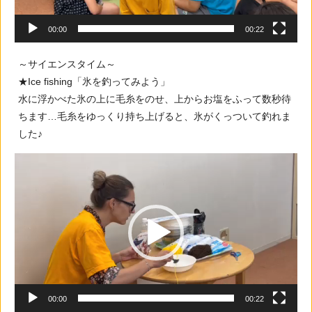
00:00
00:22
～サイエンスタイム～
★Ice fishing「氷を釣ってみよう」
水に浮かべた氷の上に毛糸をのせ、上からお塩をふって数秒待
ちます…毛糸をゆっくり持ち上げると、氷がくっついて釣れま
した♪
動
画
プ
レ
ー
ヤ
ー
00:00
00:22