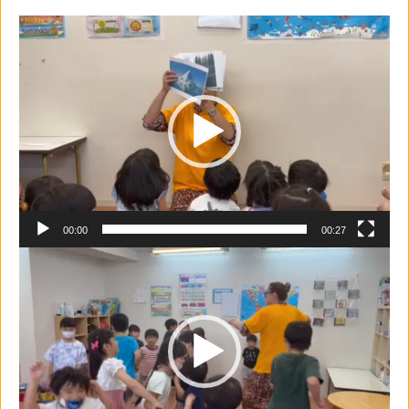
動
画
プ
レ
ー
ヤ
ー
00:00
00:27
動
画
プ
レ
ー
ヤ
ー