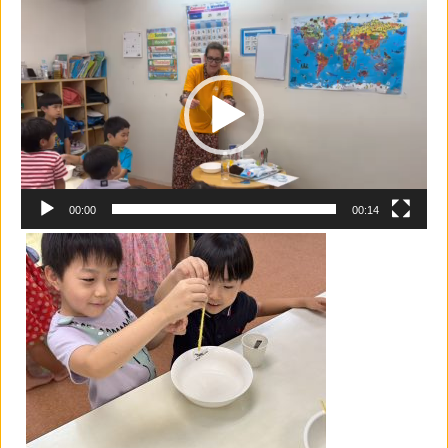
動
画
プ
レ
ー
ヤ
ー
00:00
00:14