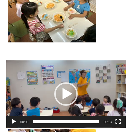
動
画
プ
レ
ー
ヤ
ー
00:00
00:13