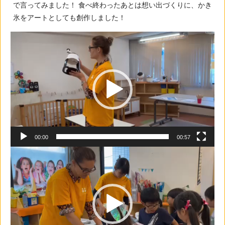
で言ってみました！ 食べ終わったあとは想い出づくりに、かき
氷をアートとしても創作しました！
動
画
プ
レ
ー
ヤ
ー
00:00
00:57
動
画
プ
レ
ー
ヤ
ー