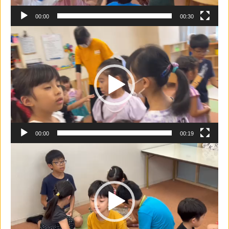
00:00
00:30
動
画
プ
レ
ー
ヤ
ー
00:00
00:19
動
画
プ
レ
ー
ヤ
ー