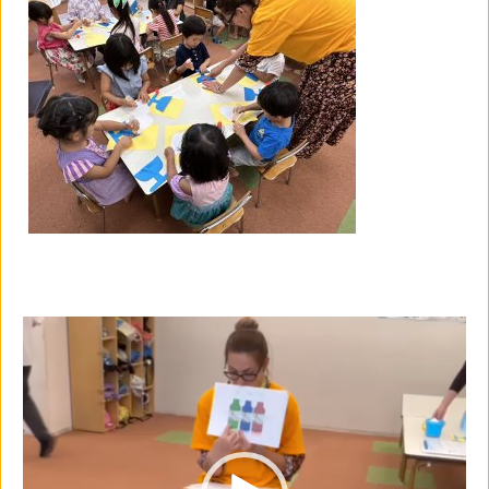
動
画
プ
レ
ー
ヤ
ー