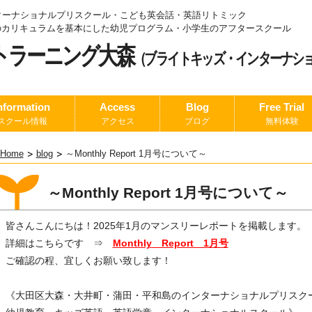
ターナショナルプリスクール・こども英会話・英語リトミック
.1のカリキュラムを基本にした幼児プログラム
・小学生のアフタースクール
トラーニング大森
（ブライトキッズ・インターナシ
nformation
Access
Blog
Free Trial
スクール情報
アクセス
ブログ
無料体験
Home
blog
～Monthly Report 1月号について～
～Monthly Report 1月号について～
皆さんこんにちは！2025年1月のマンスリーレポートを掲載します。
詳細はこちらです ⇒
Monthly Report 1月号
ご確認の程、宜しくお願い致します！
《大田区大森・大井町・蒲田・平和島のインターナショナルプリスク