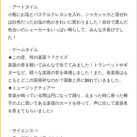
・アートタイム
小瓶にお塩とパステルクレヨンを入れ、シャカシャカと混ぜれ
ば白色だったお塩の色がきれいに変わりました！自分で選んだ
色合いのシェーカーをいっぱい鳴らして、みんな大喜びでし
た！
・ゲームタイム
★この音、何の楽器？？クイズ
楽器の音を聴いてみんなで当ててみました！トランペットやギ
ターなど、様々な楽器の音を体感しました！また、各楽器はも
ともとどこの国発祥なのか？国旗と共に触れていきました。
★ミュージックチェアー
音楽が鳴っている間は円になって踊り、止まった時に座った椅
子の上に置いてある楽器のカードを持って、声に出して楽器名
を答えてもらいました♪
・サイエンス⇒