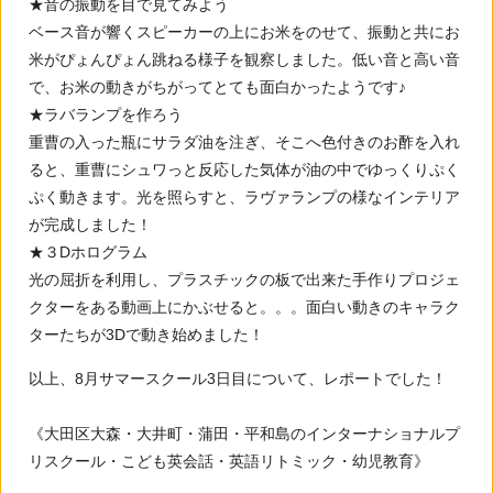
★音の振動を目で見てみよう
ベース音が響くスピーカーの上にお米をのせて、振動と共にお
米がぴょんぴょん跳ねる様子を観察しました。低い音と高い音
で、お米の動きがちがってとても面白かったようです♪
★ラバランプを作ろう
重曹の入った瓶にサラダ油を注ぎ、そこへ色付きのお酢を入れ
ると、重曹にシュワっと反応した気体が油の中でゆっくりぷく
ぷく動きます。光を照らすと、ラヴァランプの様なインテリア
が完成しました！
★３Dホログラム
光の屈折を利用し、プラスチックの板で出来た手作りプロジェ
クターをある動画上にかぶせると。。。面白い動きのキャラク
ターたちが3Dで動き始めました！
以上、8月サマースクール3日目について、レポートでした！
《大田区大森・大井町・蒲田・平和島のインターナショナルプ
リスクール・こども英会話・英語リトミック・幼児教育》