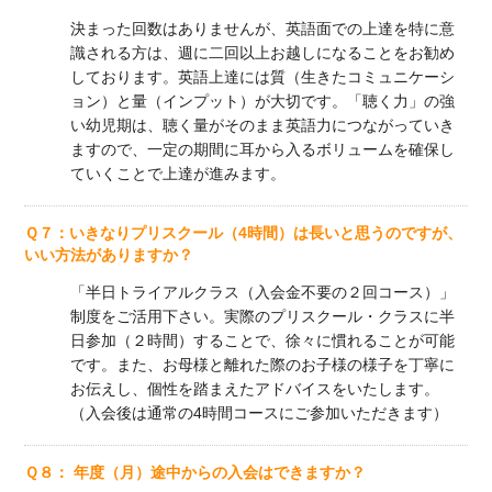
決まった回数はありませんが、英語面での上達を特に意
識される方は、週に二回以上お越しになることをお勧め
しております。英語上達には質（生きたコミュニケーシ
ョン）と量（インプット）が大切です。「聴く力」の強
い幼児期は、聴く量がそのまま英語力につながっていき
ますので、一定の期間に耳から入るボリュームを確保し
ていくことで上達が進みます。
Ｑ７：いきなりプリスクール（4時間）は長いと思うのですが、
いい方法がありますか？
「半日トライアルクラス（入会金不要の２回コース）」
制度をご活用下さい。実際のプリスクール・クラスに半
日参加（２時間）することで、徐々に慣れることが可能
です。また、お母様と離れた際のお子様の様子を丁寧に
お伝えし、個性を踏まえたアドバイスをいたします。
（入会後は通常の4時間コースにご参加いただきます）
Ｑ８： 年度（月）途中からの入会はできますか？