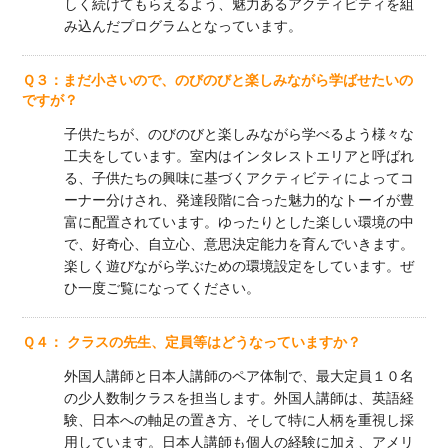
しく続けてもらえるよう、魅力あるアクティビティを組
み込んだプログラムとなっています。
Ｑ３：まだ小さいので、のびのびと楽しみながら学ばせたいの
ですが？
子供たちが、のびのびと楽しみながら学べるよう様々な
工夫をしています。室内はインタレストエリアと呼ばれ
る、子供たちの興味に基づくアクティビティによってコ
ーナー分けされ、発達段階に合った魅力的なトーイが豊
富に配置されています。ゆったりとした楽しい環境の中
で、好奇心、自立心、意思決定能力を育んでいきます。
楽しく遊びながら学ぶための環境設定をしています。ぜ
ひ一度ご覧になってください。
Ｑ４： クラスの先生、定員等はどうなっていますか？
外国人講師と日本人講師のペア体制で、最大定員１０名
の少人数制クラスを担当します。外国人講師は、英語経
験、日本への軸足の置き方、そして特に人柄を重視し採
用しています。日本人講師も個人の経験に加え、アメリ