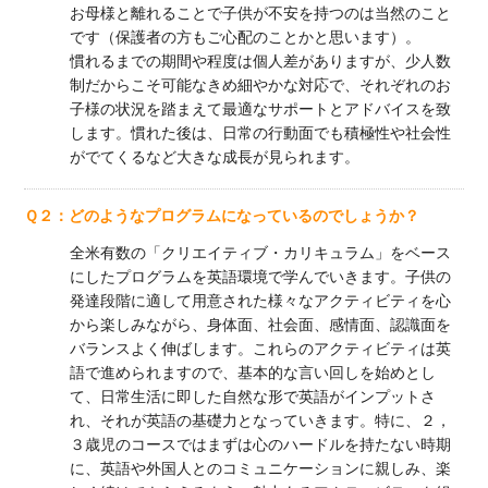
お母様と離れることで子供が不安を持つのは当然のこと
です（保護者の方もご心配のことかと思います）。
慣れるまでの期間や程度は個人差がありますが、少人数
制だからこそ可能なきめ細やかな対応で、それぞれのお
子様の状況を踏まえて最適なサポートとアドバイスを致
します。慣れた後は、日常の行動面でも積極性や社会性
がでてくるなど大きな成長が見られます。
Ｑ２：どのようなプログラムになっているのでしょうか？
全米有数の「クリエイティブ・カリキュラム」をベース
にしたプログラムを英語環境で学んでいきます。子供の
発達段階に適して用意された様々なアクティビティを心
から楽しみながら、身体面、社会面、感情面、認識面を
バランスよく伸ばします。これらのアクティビティは英
語で進められますので、基本的な言い回しを始めとし
て、日常生活に即した自然な形で英語がインプットさ
れ、それが英語の基礎力となっていきます。特に、２，
３歳児のコースではまずは心のハードルを持たない時期
に、英語や外国人とのコミュニケーションに親しみ、楽